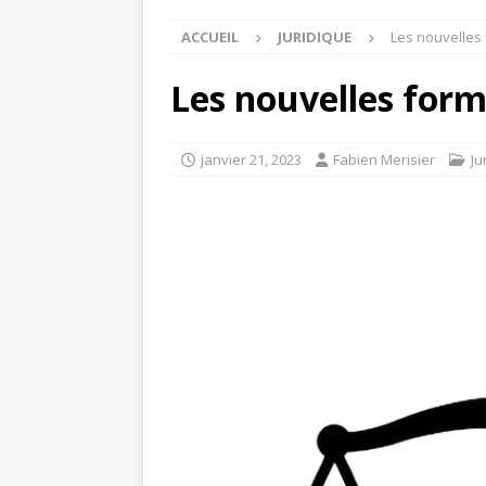
ACCUEIL
JURIDIQUE
Les nouvelles 
Les nouvelles forme
janvier 21, 2023
Fabien Merisier
Ju