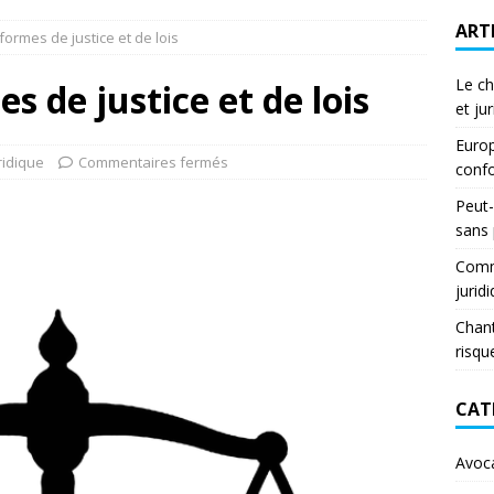
ART
formes de justice et de lois
Le ch
s de justice et de lois
et ju
Europ
ridique
Commentaires fermés
confo
Peut-
sans
Comme
jurid
Chant
risqu
CAT
Avoc