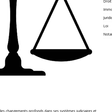
Droit
Immob
Jurid
Loi
Notai
es changements profonds dans ses systèmes judiciaires et