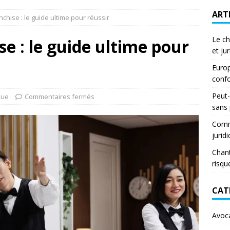
ART
nchise : le guide ultime pour réussir
Le ch
se : le guide ultime pour
et ju
Europ
confo
Peut-
que
Commentaires fermés
sans
Comme
jurid
Chant
risqu
CAT
Avoc