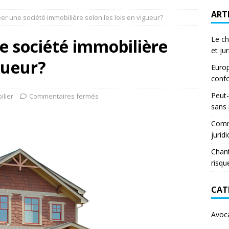
ART
r une société immobilière selon les lois en vigueur?
Le ch
 société immobilière
et ju
igueur?
Europ
confo
Peut-
ilier
Commentaires fermés
sans
Comme
jurid
Chant
risqu
CAT
Avoc