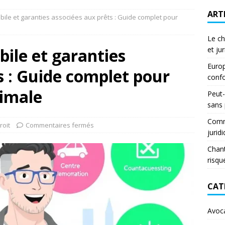
ART
le et garanties associées aux prêts : Guide complet pour
Le ch
ile et garanties
et ju
Europ
s : Guide complet pour
confo
timale
Peut-
sans
Comme
roit
Commentaires fermés
jurid
Chant
risqu
CAT
Avoc