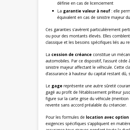
définie en cas de licenciement
La
garantie valeur à neuf
: elle per
équivalent en cas de sinistre majeur d
Ces garanties s’avèrent particulièrement per
ou pour des montants élevés. Elles comblent 
classique et les besoins spécifiques liés au 
La
cession de créance
constitue un mécani
automobiles. Par ce dispositif, l’assuré cède
sinistre majeur affectant le véhicule. Cette 
d’assurance à hauteur du capital restant dû, 
Le
gage
représente une autre sûreté couramm
gagé au profit de l’établissement prêteur ju
figure sur la carte grise du véhicule (mentio
revente sans accord préalable du créancier.
Pour les formules de
location avec option
exigences spécifiques s’appliquent en matiè
assurance tous risques pendant toute la duré