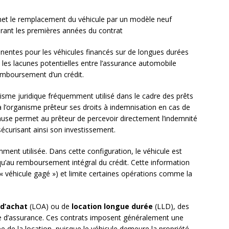
met le remplacement du véhicule par un modèle neuf
urant les premières années du contrat
tinentes pour les véhicules financés sur de longues durées
les lacunes potentielles entre l’assurance automobile
remboursement d’un crédit.
sme juridique fréquemment utilisé dans le cadre des prêts
 à l’organisme prêteur ses droits à indemnisation en cas de
clause permet au prêteur de percevoir directement l’indemnité
sécurisant ainsi son investissement.
ent utilisée. Dans cette configuration, le véhicule est
squ’au remboursement intégral du crédit. Cette information
n « véhicule gagé ») et limite certaines opérations comme la
 d’achat
(LOA) ou de
location longue durée
(LLD), des
re d’assurance. Ces contrats imposent généralement une
e de la location, puisque le véhicule demeure la propriété