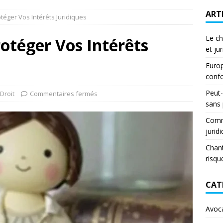
ART
rotéger Vos Intérêts Juridiques
Le ch
rotéger Vos Intérêts
et ju
Europ
confo
Peut-
Droit
Commentaires fermés
sans
Comme
jurid
Chant
risqu
CAT
Avoc