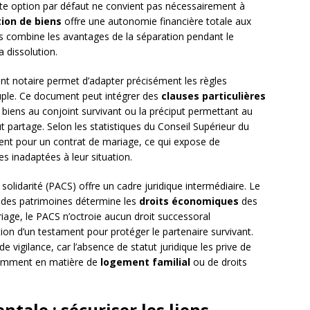
tte option par défaut ne convient pas nécessairement à
ion de biens
offre une autonomie financière totale aux
ts combine les avantages de la séparation pendant le
 dissolution.
t notaire permet d’adapter précisément les règles
uple. Ce document peut intégrer des
clauses particulières
s biens au conjoint survivant ou la préciput permettant au
t partage. Selon les statistiques du Conseil Supérieur du
tent pour un contrat de mariage, ce qui expose de
 inadaptées à leur situation.
 solidarité (PACS) offre un cadre juridique intermédiaire. Le
n des patrimoines détermine les
droits économiques
des
iage, le PACS n’octroie aucun droit successoral
ion d’un testament pour protéger le partenaire survivant.
e vigilance, car l’absence de statut juridique les prive de
amment en matière de
logement familial
ou de droits
ntale : sécuriser les liens