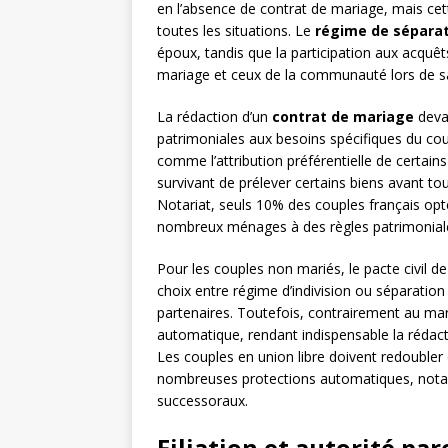
en l’absence de contrat de mariage, mais ce
toutes les situations. Le
régime de séparat
époux, tandis que la participation aux acquê
mariage et ceux de la communauté lors de sa
La rédaction d’un
contrat de mariage
devan
patrimoniales aux besoins spécifiques du co
comme l’attribution préférentielle de certain
survivant de prélever certains biens avant tou
Notariat, seuls 10% des couples français op
nombreux ménages à des règles patrimoniales
Pour les couples non mariés, le pacte civil de
choix entre régime d’indivision ou séparatio
partenaires. Toutefois, contrairement au mar
automatique, rendant indispensable la rédact
Les couples en union libre doivent redoubler d
nombreuses protections automatiques, not
successoraux.
Filiation et autorité pare