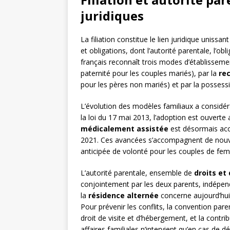
juridiques
La filiation constitue le lien juridique uniss
et obligations, dont l’autorité parentale, l’ob
français reconnaît trois modes d’établissement 
paternité pour les couples mariés), par la
re
pour les pères non mariés) et par la possessio
L’évolution des modèles familiaux a considéra
la loi du 17 mai 2013, l’adoption est ouvert
médicalement assistée
est désormais acce
2021. Ces avancées s’accompagnent de nouv
anticipée de volonté pour les couples de f
L’autorité parentale, ensemble de
droits et
conjointement par les deux parents, indépen
la
résidence alternée
concerne aujourd’hui
Pour prévenir les conflits, la convention pare
droit de visite et d’hébergement, et la contrib
affaires familiales n’intervient qu’en cas de d