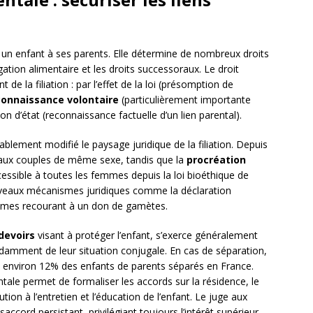
ant un enfant à ses parents. Elle détermine de nombreux droits
ligation alimentaire et les droits successoraux. Le droit
de la filiation : par l’effet de la loi (présomption de
connaissance volontaire
(particulièrement importante
n d’état (reconnaissance factuelle d’un lien parental).
blement modifié le paysage juridique de la filiation. Depuis
e aux couples de même sexe, tandis que la
procréation
ssible à toutes les femmes depuis la loi bioéthique de
eaux mécanismes juridiques comme la déclaration
emmes recourant à un don de gamètes.
 devoirs
visant à protéger l’enfant, s’exerce généralement
damment de leur situation conjugale. En cas de séparation,
 environ 12% des enfants de parents séparés en France.
ntale permet de formaliser les accords sur la résidence, le
ution à l’entretien et l’éducation de l’enfant. Le juge aux
ésaccord persistant, privilégiant toujours l’intérêt supérieur