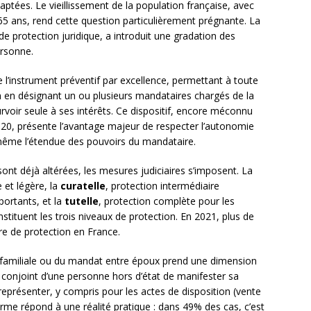
ptées. Le vieillissement de la population française, avec
5 ans, rend cette question particulièrement prégnante. La
de protection juridique, a introduit une gradation des
ersonne.
 l’instrument préventif par excellence, permettant à toute
n en désignant un ou plusieurs mandataires chargés de la
urvoir seule à ses intérêts. Ce dispositif, encore méconnu
20, présente l’avantage majeur de respecter l’autonomie
e-même l’étendue des pouvoirs du mandataire.
ont déjà altérées, les mesures judiciaires s’imposent. La
 et légère, la
curatelle
, protection intermédiaire
portants, et la
tutelle
, protection complète pour les
tituent les trois niveaux de protection. En 2021, plus de
re de protection en France.
ion familiale ou du mandat entre époux prend une dimension
le conjoint d’une personne hors d’état de manifester sa
 représenter, y compris pour les actes de disposition (vente
rme répond à une réalité pratique : dans 49% des cas, c’est