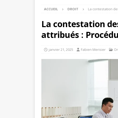
ACCUEIL
DROIT
La contestation de
La contestation de
attribués : Procéd
janvier 21, 2025
Fabien Merisier
Dr