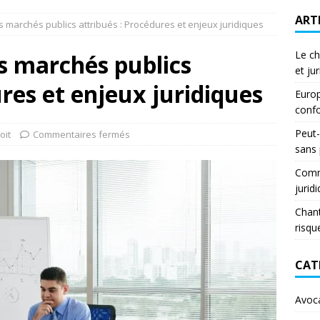
ART
s marchés publics attribués : Procédures et enjeux juridiques
Le ch
s marchés publics
et ju
ures et enjeux juridiques
Europ
confo
Peut-
oit
Commentaires fermés
sans
Comme
jurid
Chant
risqu
CAT
Avoc